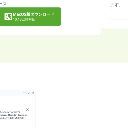
ース
ます。
MacOS版ダウンロード
10.13以降対応